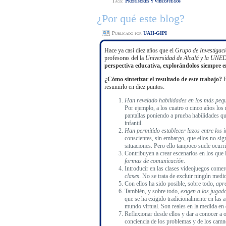
Tags:
Profesores y videojuegos
¿Por qué este blog?
Publicado por
UAH-GIPI
Hace ya casi diez años que el
Grupo de Investigac
profesoras del la
Universidad de Alcalá y la UNE
perspectiva educativa, explorándolos
siempre en
¿Cómo sintetizar el resultado de este trabajo?
E
resumirlo en diez puntos:
Han revelado habilidades en los más pequ
Por ejemplo, a los cuatro o cinco años los 
pantallas poniendo a prueba habilidades qu
infantil.
Han permitido establecer lazos entre los i
conscientes, sin embargo, que ellos no sign
situaciones. Pero ello tampoco suele ocurr
Contribuyen a crear escenarios en los que
formas de comunicación
.
Introducir en las clases videojuegos comer
clases
. No se trata de excluir ningún medio,
Con ellos ha sido posible, sobre todo,
apre
También, y sobre todo,
exigen a los jugad
que se ha exigido tradicionalmente en las a
mundo virtual. Son reales en la medida en qu
Reflexionar desde ellos y dar a conocer a 
conciencia de los problemas y de los camn