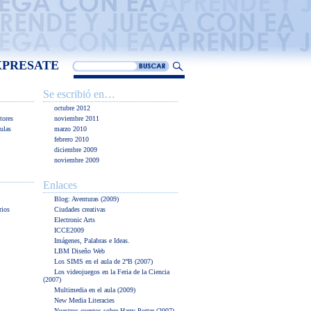
XPRESATE
Se escribió en…
octubre 2012
tores
noviembre 2011
ulas
marzo 2010
febrero 2010
diciembre 2009
noviembre 2009
Enlaces
Blog: Aventuras (2009)
rios
Ciudades creativas
Electronic Arts
ICCE2009
Imágenes, Palabras e Ideas.
LBM Diseño Web
Los SIMS en el aula de 2ºB (2007)
Los videojuegos en la Feria de la Ciencia
(2007)
Multimedia en el aula (2009)
New Media Literacies
Nuestros cuentos sobre Harry Potter (2007)