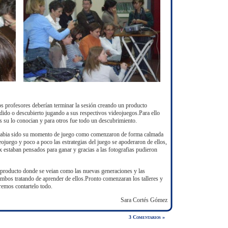
los profesores deberían terminar la sesión creando un producto
ido o descubierto jugando a sus respectivos videojuegos.Para ello
s su lo conocian y para otros fue todo un descubrimiento.
 habia sido su momento de juego como comenzaron de forma calmada
ojuego y poco a poco las estrategias del juego se apoderaron de ellos,
 estaban pensados para ganar y gracias a las fotografias pudieron
 producto donde se veian como las nuevas generaciones y las
mbos tratando de aprender de ellos.Pronto comenzaran los talleres y
eremos contartelo todo.
Sara Cortés Gómez
3 Comentarios »