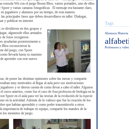
na consola Wii con el juego Boom Blox, varios portatiles, uno de ellos
e Spore y varias camaras fotográficas. El mensaje era bastante claro,
n en jugadores y alumnos por un tiempo, de esta manera
las principales fases que deben desarrollarse en taller: Dialogar,
nar y publicar en internet.
Tags
 se dividieron en dos grupos y
jugar, algunosde ellos armados
Alumnos
Historia
s de fotos recogieron
alfabet
 les ayudarían posteriormente a
m Blox reconocieron la
Profesores y vide
nte del juego, con Spore
y como llevarla hasta su maximo
 de aprender con este nuevo
r, de poner las distintas opiniones sobre las mesas y compartir
 estaban muy motivados al llegar al aula pero sus motivaciones
ugadores y se dieron cuenta de como llevar a cabo el taller. Algunos
el curso anterios, como fue el caso de Ana profesora de biología en la
con Spore en el aula para ver las teorias de la evolución de la especie
mo en la actividad. Además de lo valioso que fue la creación de los
sobre que habian aprendido y como poder transmitirselo a otros.
a importancia de trabajar en equipo, compartir los mandos de la
 en los mometos de juego.