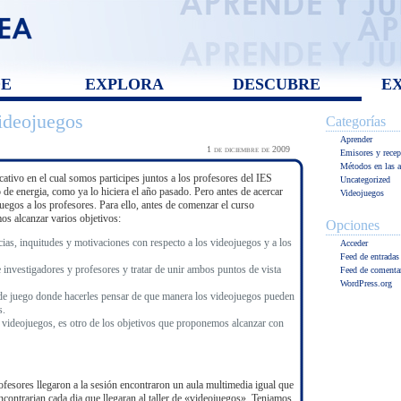
DE
EXPLORA
DESCUBRE
E
videojuegos
Categorías
Aprender
1 de diciembre de 2009
Emisores y recep
Métodos en las a
ativo en el cual somos participes juntos a los profesores del IES
Uncategorized
o de energia, como ya lo hiciera el año pasado. Pero antes de acercar
Videojuegos
uegos a los profesores. Para ello, antes de comenzar el curso
os alcanzar varios objetivos:
Opciones
ias, inquitudes y motivaciones con respecto a los videojuegos y a los
Acceder
Feed de entradas
e investigadores y profesores y tratar de unir ambos puntos de vista
Feed de comenta
WordPress.org
n de juego donde hacerles pensar de que manera los videojuegos pueden
s.
videojuegos, es otro de los objetivos que proponemos alcanzar con
fesores llegaron a la sesión encontraron un aula multimedia igual que
contrarian cada dia que llegaran al taller de «videojuegos». Teniamos