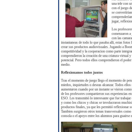
una tele con u
con el juego d
se convertiria
comprenderían 
jugar, reflexio
Los profesores
comenzaron a 
con las camara
instantaneas de todo lo que pasaba alli, estas fotos
crear sus productos audiovisuales. Jugando a Boo
competitividad y la cooperacion como parte integra
comprendieron la creación de una criatura virtual 
potencial. Pero todos ellos comprendieron el poder
medio.
Reflexionamos todos juntos
Tras el momento de juego llego el momento de pensa
miedos, inquietudes o deseas alcanzar. Todos ellos
aumentaron cuando por un instante se vieron como j
de los profesores compartieron sus experiencias en 
ESO. Les transmitió lo interesante que fue trabajar 
y como los chicos y chicas se involucraron muchisi
productos finales, ya que les permitió reflexionar 
Tambien surgieron otros temas transversales como l
consola o el apoyo entre los alumnos para guairse