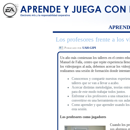
APREN
Los profesores frente a los 
Publicado por
UAH-GIPI
Un año más comienzan los talleres en el centro educ
Manuel de Falla, centro que repite experiencia llen
los videojuegos al aula, debemos acercar los videoj
realizamos una sesión de formación donde intentam
Conocernos y compartir nuestras experienc
talleres que se van a llevar a acabo.
Acercar distintas metolodgías, teorías entr
para de este modo trabajar todos juntos.
Enfrentar a los profesores a una situacio
convertirse en una herramienta en sus aula
Como aprender y que aprender usando los 
esta sesión.
Los profesores como jugadores
Cuando los pro
sus alumnos en