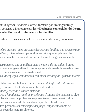
2 de noviembre de 2009
ión Imágenes, Palabras e Ideas
, formado por investigadores y
D
, comenzó a interesarse por
los videojuegos comerciales desde una
 relación con el profesorado o las familias.
s difícil. Conscientes de la excesiva simplificación, podríamos
eños muchas veces desconocidas por las familias o el profesorado
.
niños y niñas saben superar algunos retos que les plantean las
e van mucho más allá de lo que se les suele exigir en la escuela
nstrumentos que se utilizan dentro y fuera de las aulas
. Somos
ifica saber generalizar lo que se aprende dentro de la escuela a otras
ir en una enseñanza más tradicional.
 los videojuegos,
combinados con otras tecnologías, generan nuevas
ciales ha contribuido a
cambiar la metodología utilizada en las
 ni siquiera los tradicionales libros de textos.
nder y enseñar a contar historias.
ores y jugadoras, resolver problemas.
Aunque ello también es algo
ulas ahora estos problemas se presentan en otro contexto, el del
e las acciones de la pantalla reflejan la realidad física.
otras personas
las estrategias del juego
. Supone una toma de
os seguidos para resolverlos.